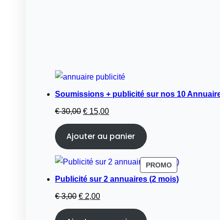
Soumissions + publicité sur nos 10 Annuaire
Le
Le
€
30,00
€
15,00
prix
prix
Ajouter au panier
initial
actuel
était :
est :
€ 30,00.
€ 15,00.
PRODUIT
PROMO
EN
Publicité sur 2 annuaires (2 mois)
PROMOTION
Le
Le
€
3,00
€
2,00
prix
prix