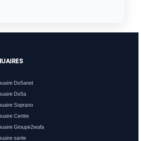
UAIRES
uaire Do5anet
uaire Do5a
uaire Soprano
uaire Centre
uaire Groupe2wafa
uaire sante