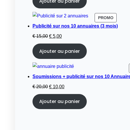
Ajouter au panier
initial
actuel
était :
est :
€ 3,00.
€ 2,00.
PRODUI
PROMO
EN
Publicité sur nos 10 annuaires (3 mois)
PROMOT
Le
Le
€
15,00
€
5,00
prix
prix
Ajouter au panier
initial
actuel
était :
est :
€ 15,00.
€ 5,00.
Soumissions + publicité sur nos 10 Annuaire
Le
Le
€
20,00
€
10,00
prix
prix
Ajouter au panier
initial
actuel
était :
est :
€ 20,00.
€ 10,00.