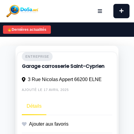
Skip
to
content
Dernières actualités
ENTREPRISE
Garage carrosserie Saint-Cyprien
3 Rue Nicolas Appert 66200 ELNE
AJOUTÉ LE 17 AVRIL 2025
Détails
Ajouter aux favoris