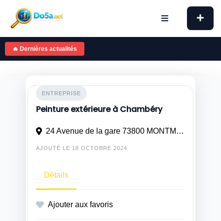
Skip
to
content
🔥 Dernières actualités
ENTREPRISE
Peinture extérieure à Chambéry
24 Avenue de la gare 73800 MONTMÉLIAN
AJOUTÉ LE 18 OCTOBRE 2024
Détails
Ajouter aux favoris